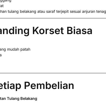
nggang
at
 tulang belakang atau saraf terjepit sesuai anjuran tena
nding Korset Biasa
ang mudah patah
a
etiap Pembelian
tan Tulang Belakang