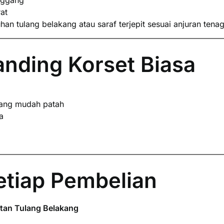
nggang
at
 tulang belakang atau saraf terjepit sesuai anjuran tena
nding Korset Biasa
ang mudah patah
a
etiap Pembelian
tan Tulang Belakang